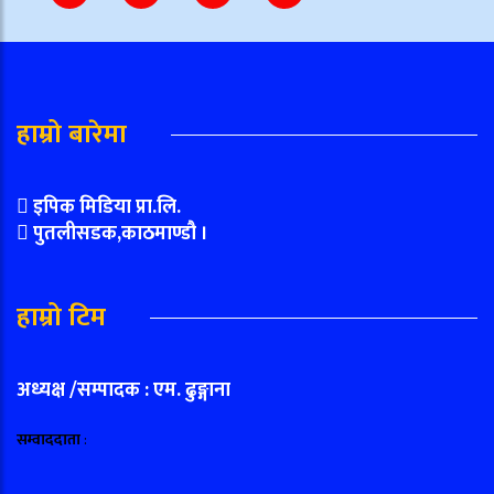
हाम्रो बारेमा
इपिक मिडिया प्रा.लि.
पुतलीसडक,काठमाण्डौ ।
हाम्रो टिम
अध्यक्ष /सम्पादक : एम. ढुङ्गाना
सम्वाददाता
: