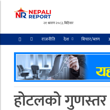
राजनीति
देश
बिचार/ब्लग
अ
सूचना-प्रविधि
होटलको गुणस्तर ज