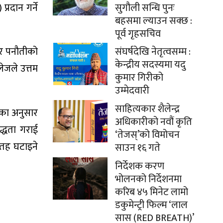
्रदान गर्ने
सुगौली सन्धि पुनः
बहसमा ल्याउन सक्छ :
पूर्व गृहसचिव
संघर्षदेखि नेतृत्वसम्म :
 र पनौतीको
केन्द्रीय सदस्यमा यदु
लेजले उत्तम
कुमार गिरीको
उम्मेदवारी
साहित्यकार शैलेन्द्र
ंका अनुसार
अधिकारीको नवौं कृति
द्धता गराई
‘तेजस्’को विमोचन
 तह घटाइने
साउन १६ गते
निर्देशक करण
भोलनको निर्देशनमा
करिब ४५ मिनेट लामो
डकुमेन्ट्री फिल्म ‘लाल
सास (RED BREATH)’