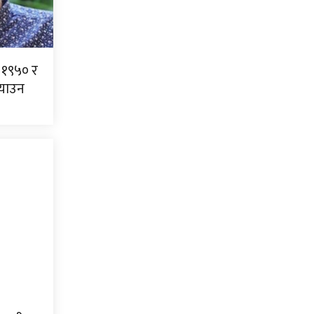
 १९५० र
्याउन