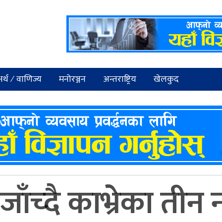
र्थ ⁄ वाणिज्य
मनोरञ्जन
अन्तराष्ट्रिय
खेलकुद
ाँच्दै काभ्रेका ती