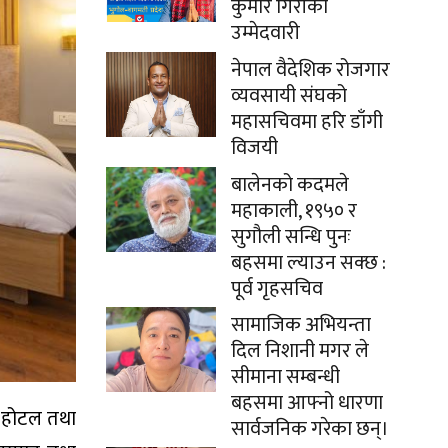
कुमार गिरीको
उम्मेदवारी
नेपाल वैदेशिक रोजगार
व्यवसायी संघको
महासचिवमा हरि डाँगी
विजयी
बालेनको कदमले
महाकाली, १९५० र
सुगौली सन्धि पुनः
बहसमा ल्याउन सक्छ :
पूर्व गृहसचिव
सामाजिक अभियन्ता
दिल निशानी मगर ले
सीमाना सम्बन्धी
बहसमा आफ्नो धारणा
े होटल तथा
सार्वजनिक गरेका छन्।