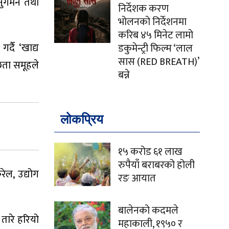
अनुगमन तथा
निर्देशक करण
भोलनको निर्देशनमा
करिब ४५ मिनेट लामो
्दै ‘खाद्य
डकुमेन्ट्री फिल्म ‘लाल
सास (RED BREATH)’
्छता समूहले
बन्ने
लोकप्रिय
१५ करोड ६१ लाख
रुपैयाँ बराबरको होली
ेल, उद्योग
रङ आयात
बालेनको कदमले
 तारे हरियो
महाकाली, १९५० र