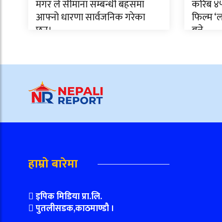
मगर ले सीमाना सम्बन्धी बहसमा
करिब ४५ 
आफ्नो धारणा सार्वजनिक गरेका
फिल्म 
छन्।
बन्ने
हाम्रो बारेमा
इपिक मिडिया प्रा.लि.
पुतलीसडक,काठमाण्डौ ।