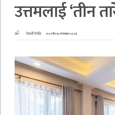
उत्तमलाई ‘तीन ता
नेपाली रिर्पोट
२०८२ चैत्र २४, मंगलवार ०६:४६