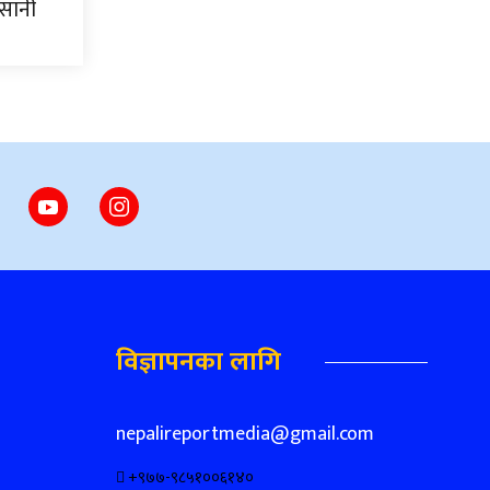
िसानी
विज्ञापनका लागि
nepalireportmedia@gmail.com
+९७७-९८५१००६१४०