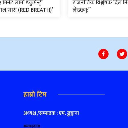
मिनेट लामो डकुमेन्ट्री
राजनीतिक विश्लेषक दिल न
‘लाल सास (RED BREATH)’
लेख्छन्:”
हाम्रो टिम
अध्यक्ष /सम्पादक : एम. ढुङ्गाना
सम्वाददाता
: