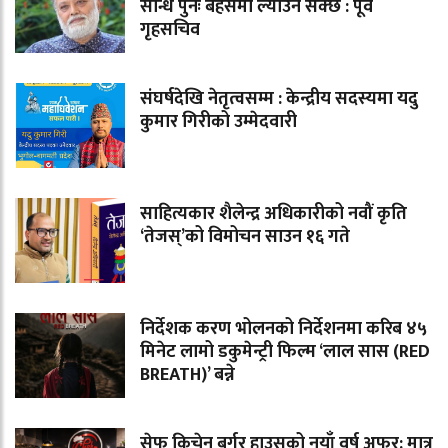
सन्धि पुनः बहसमा ल्याउन सक्छ : पूर्व
गृहसचिव
संघर्षदेखि नेतृत्वसम्म : केन्द्रीय सदस्यमा यदु
कुमार गिरीको उम्मेदवारी
साहित्यकार शैलेन्द्र अधिकारीको नवौं कृति
‘तेजस्’को विमोचन साउन १६ गते
निर्देशक करण भोलनको निर्देशनमा करिब ४५
मिनेट लामो डकुमेन्ट्री फिल्म ‘लाल सास (RED
BREATH)’ बन्ने
सेफ किचेन बर्गर हाउसको नयाँ वर्ष अफर: मात्र