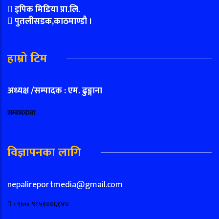
इपिक मिडिया प्रा.लि.
पुतलीसडक,काठमाण्डौ ।
हाम्रो टिम
अध्यक्ष /सम्पादक : एम. ढुङ्गाना
सम्वाददाता
:
विज्ञापनका लागि
nepalireportmedia@gmail.com
+९७७-९८५१००६१४०