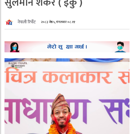
सुलेमान शंकर ( इँकु )
नेपाली रिर्पोट
२०८३ जेष्ठ ५, मंगलवार ०८:११